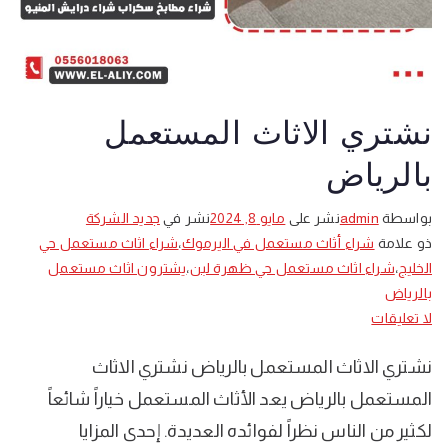
نشتري الاثاث المستعمل
بالرياض
بواسطة
admin
نشر على
مايو 8, 2024
نشر في
جديد الشركة
ذو علامة
شراء أثاث مستعمل في اليرموك
،
شراء اثاث مستعمل حي
الخليج
،
شراء اثاث مستعمل حي ظهرة لبن
،
يشترون اثاث مستعمل
بالرياض
على
لا تعليقات
نشتري
نشتري الاثاث المستعمل بالرياض نشتري الاثاث
الاثاث
المستعمل
المستعمل بالرياض يعد الأثاث المستعمل خياراً شائعاً
بالرياض
لكثير من الناس نظراً لفوائده العديدة. إحدى المزايا