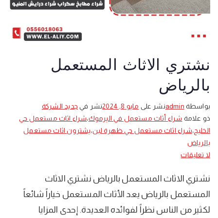
نشتري الاثاث المستعمل
بالرياض
بواسطة
admin
نشر على
مايو 8, 2024
نشر في
جديد الشركة
ذو علامة
شراء أثاث مستعمل في اليرموك
،
شراء اثاث مستعمل حي
الخليج
،
شراء اثاث مستعمل حي ظهرة لبن
،
يشترون اثاث مستعمل
بالرياض
على
لا تعليقات
نشتري
نشتري الاثاث المستعمل بالرياض نشتري الاثاث
الاثاث
المستعمل
المستعمل بالرياض يعد الأثاث المستعمل خياراً شائعاً
بالرياض
لكثير من الناس نظراً لفوائده العديدة. إحدى المزايا